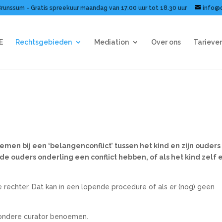
Brunssum - Gratis spreekuur maandag van 17.00 uur tot 18.30 uur
info@
E
Rechtsgebieden
Mediation
Over ons
Tarieve
men bij een ‘belangenconflict’ tussen het kind en zijn ouders
 de ouders onderling een conflict hebben, of als het kind zelf
e rechter. Dat kan in een lopende procedure of als er (nog) geen
jzondere curator benoemen.