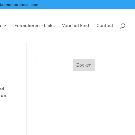
daemenpoelman.com
n
Formulieren – Links
Voor het kind
Contact
 of
 een