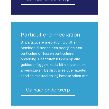
Particuliere mediation
Bij particuliere mediation wordt er
bemiddeld tussen een bedrijf en een
particulier of tussen particulieren
onderling.
Geschillen kunnen op alle
gebieden liggen, zoals bij huurzaken en
arbeidszaken, bij discussies over allerlei
soorten contracten, bij incassozaken etc.
Ga naar onderwerp