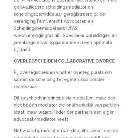
de MFN (Mediation Federatie Nederland) en is als
gekwalificeerd scheidingsmediator en
scheidingsbemiddelaar geregistreerd bij de
vereniging Familierecht Advocaten en
Scheidingsbemiddelaars (vFAS,
www.verenigingfas.nl) . Specifieke opleidingen en
jarenlange ervaring garanderen u een optimale
bijstand.
OVERLEGSCHEIDEN COLLABORATIVE DIVORCE
Bij overlegscheiden vindt er overleg plaats om
samen de scheiding te regelen, dus zonder
rechtszaak.
Dit geschiedt in principe via mediation, maar dan
niet bij één mediator die onafhankelijk van partijen
staat, maar waarbij ieder der partners een eigen
advocaat/mediator heeft.
Net zoals bij mediation worden alle zaken, ook de
emotionele zaken, besproken en er geldt ook