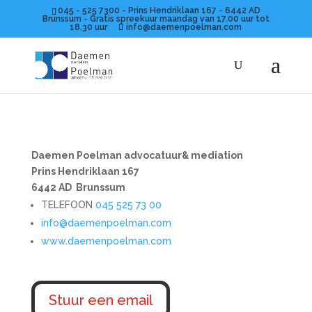
045 - 525 7300 - Prins Hendriklaan 167 - 6442 AD
Brunssum - Gratis spreekuur maandag van 17.00 uur tot
18.30 uur
info@daemenpoelman.com
Daemen Poelman advocatuur& mediation
Prins Hendriklaan 167
6442 AD Brunssum
TELEFOON
045 525 73 00
info@daemenpoelman.com
www.daemenpoelman.com
Stuur een email