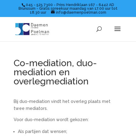
045 - 525 7300 - Prins Hendriklaan 167 - 6442 AD
Brunssum - Gratis spreekuur maandag van 17.00 uur tot
18.30 uur
info@daemenpoelman.com
Co-mediation, duo-
mediation en
overlegmediation
Bij duo-mediation vindt het overleg plaats met
twee mediators.
Voor duo-mediation wordt gekozen:
Als partijen dat wensen;