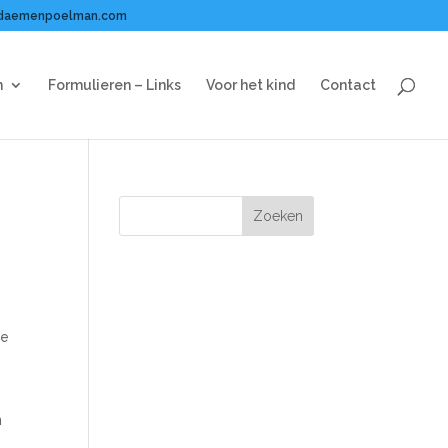
daemenpoelman.com
n
Formulieren – Links
Voor het kind
Contact
de
n