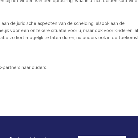
n bij het vinden van een oplossing, waarin u zich beiden kunt vind
aan de juridische aspecten van de scheiding, alsook aan de
elijk voor een onzekere situatie voor u, maar ook voor kinderen, a
tuatie zo kort mogelijk te laten duren, nu ouders ook in de toekoms
-partners naar ouders.