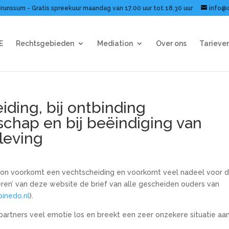
Brunssum - Gratis spreekuur maandag van 17.00 uur tot 18.30 uur
info@
E
Rechtsgebieden
Mediation
Over ons
Tarieve
iding, bij ontbinding
schap en bij beëindiging van
eving
ion voorkomt een vechtscheiding en voorkomt veel nadeel voor 
eren’ van deze website de brief van alle gescheiden ouders van
pinedo.nl
).
partners veel emotie los en breekt een zeer onzekere situatie aa