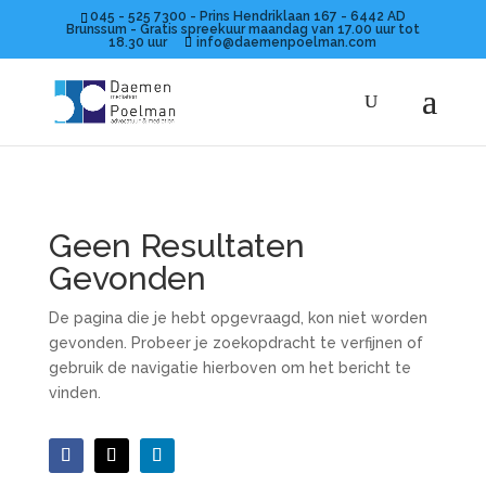
045 - 525 7300 - Prins Hendriklaan 167 - 6442 AD
Brunssum - Gratis spreekuur maandag van 17.00 uur tot
18.30 uur
info@daemenpoelman.com
Geen Resultaten
Gevonden
De pagina die je hebt opgevraagd, kon niet worden
gevonden. Probeer je zoekopdracht te verfijnen of
gebruik de navigatie hierboven om het bericht te
vinden.