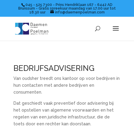
045 - 525 7300 - Prins Hendriklaan 167 - 6442 AD
Brunssum - Gratis spreekuur maandag van 17.00 uur tot
18.30 uur
info@daemenpoelman.com
BEDRIJFSADVISERING
Van oudsher treedt ons kantoor op voor bedrijven in
hun contacten met andere bedrijven en
consumenten.
Dat geschiedt vaak preventief door advisering bij
het opstellen van algemene voorwaarden en het
regelen van een juridische infrastructuur, die de
toets door een rechter kan doorstaan.