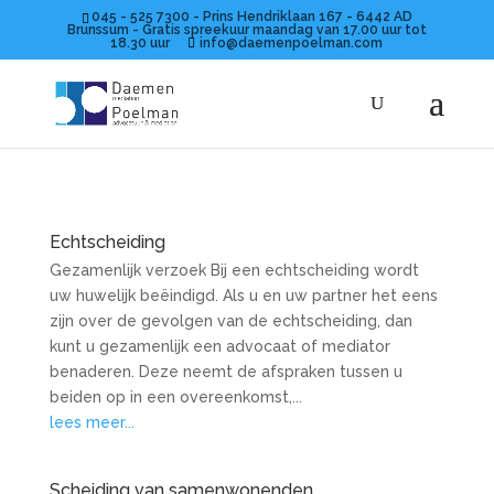
045 - 525 7300 - Prins Hendriklaan 167 - 6442 AD
Brunssum - Gratis spreekuur maandag van 17.00 uur tot
18.30 uur
info@daemenpoelman.com
Echtscheiding
Gezamenlijk verzoek Bij een echtscheiding wordt
uw huwelijk beëindigd. Als u en uw partner het eens
zijn over de gevolgen van de echtscheiding, dan
kunt u gezamenlijk een advocaat of mediator
benaderen. Deze neemt de afspraken tussen u
beiden op in een overeenkomst,...
lees meer...
Scheiding van samenwonenden